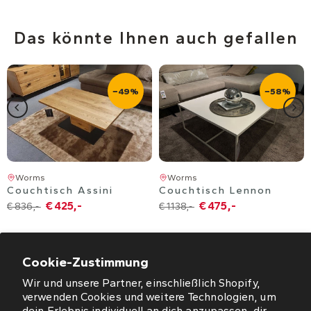
Das könnte Ihnen auch gefallen
−49%
−58%
Worms
Worms
Couchtisch Assini
Couchtisch Lennon
€ 425,-
€ 475,-
€ 836,-
€ 1.138,-
Cookie-Zustimmung
Wir und unsere Partner, einschließlich Shopify,
verwenden Cookies und weitere Technologien, um
dein Erlebnis individuell an dich anzupassen, dir