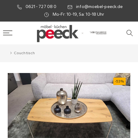
0621 - 727 08 0
info@moebel-peeck.de
Mo-Fr: 10-19, Sa: 10-18 Uhr
×
Couchtisch
-53%