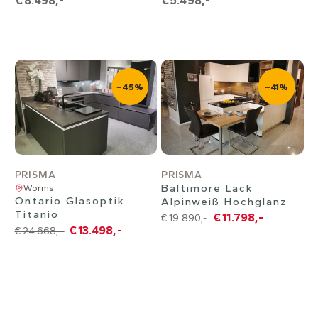
€ 8.498,-
€ 5.498,-
−45%
−41%
PRISMA
PRISMA
Baltimore Lack
Worms
Ontario Glasoptik
Alpinweiß Hochglanz
Titanio
€ 11.798,-
€ 19.890,-
€ 13.498,-
€ 24.668,-