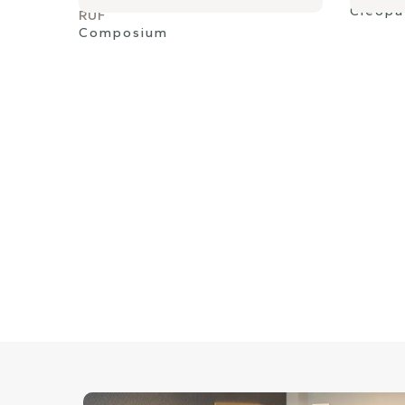
Cleopa
RUF
Composium