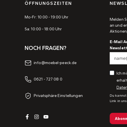
ÖFFNUNGSZEITEN
NEWSL
Mo-Fr: 10:00 - 19:00 Uhr
Melden S
an und er
Sa: 10:00 - 18:00 Uhr
Aktionen
E-Mail A
NOCH FRAGEN?
Newslet
info@moebel-peeck.de
Ich m
0621 - 727 08 0
erhal
Daten
Privatsphäre Einstellungen
Du kannst
Link in un
Abonn