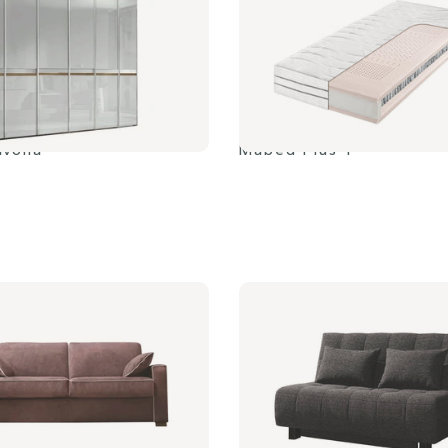
avona
Mabed Plus T