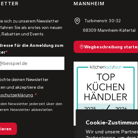
ETTER
MANNHEIM
Turbinenstr. 30-32
ie sich zu unserem Newsletter
fahren Sie als erstes von neuen
68309 Mannheim-Käfertal
, Rabatten und Events.
dresse für die Anmeldung zum
Wegbeschreibung starte
ter
öchte deinen Newsletter
ten und akzeptiere die
schutzerklärung
.
 den Newsletter jederzeit über den
serem Newsletter abbestellen.
Cookie-Zustimmu
ieren
Wir und unsere Partner
Technologien, um dein 