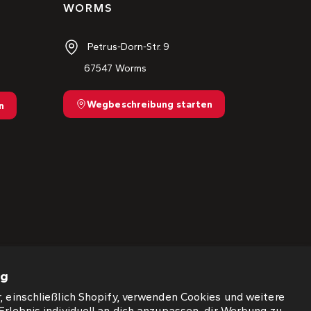
WORMS
Petrus-Dorn-Str. 9
67547 Worms
Wegbeschreibung starten
n
ng
, einschließlich Shopify, verwenden Cookies und weitere
Erlebnis individuell an dich anzupassen, dir Werbung zu