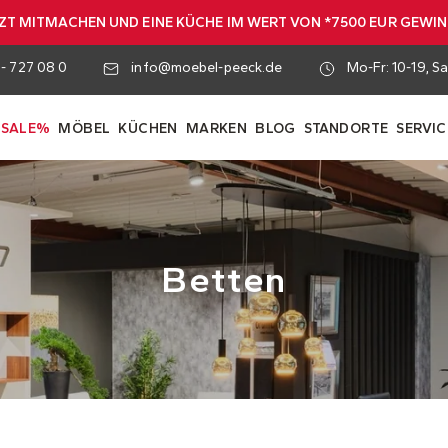
ZT MITMACHEN UND EINE KÜCHE IM WERT VON *7500 EUR GEWI
 - 727 08 0
info@moebel-peeck.de
Mo-Fr: 10-19, Sa
SALE%
MÖBEL
KÜCHEN
MARKEN
BLOG
STANDORTE
SERVIC
Betten