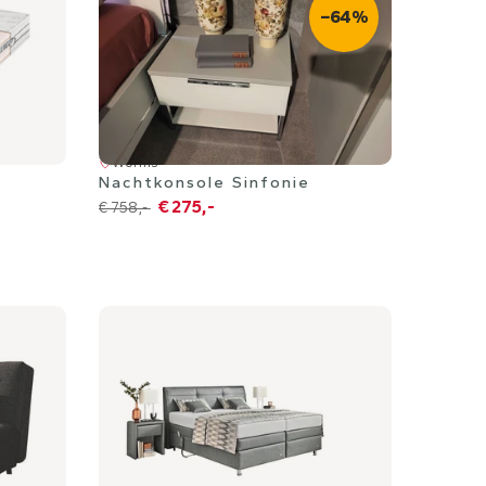
−64%
Worms
Nachtkonsole Sinfonie
€ 275,-
€ 758,-