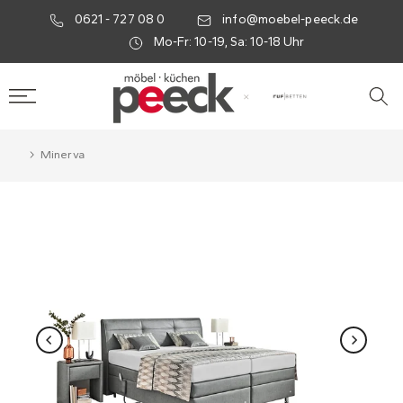
0621 - 727 08 0
info@moebel-peeck.de
Mo-Fr: 10-19, Sa: 10-18 Uhr
×
Minerva