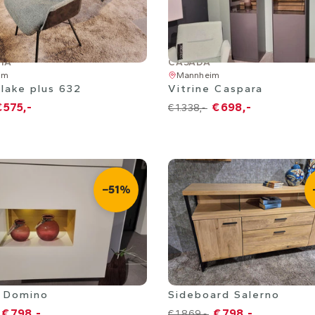
TA
CASADA
im
Mannheim
Blake plus 632
Vitrine Caspara
 575,-
€ 698,-
€ 1.338,-
−51%
im
Mannheim
e Domino
Sideboard Salerno
€ 798,-
€ 798,-
€ 1.869,-