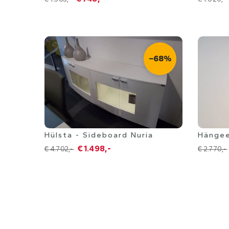
−68%
Mannheim
Mannhe
Hülsta - Sideboard Nuria
Hänge
€ 1.498,-
€ 4.702,-
€ 2.770,-