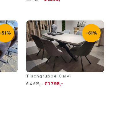
−51%
−61%
Mannheim
Tischgruppe Calvi
€ 1.798,-
€ 4.615,-