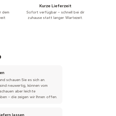
Kurze Lieferzeit
er dem
Sofort verfügbar – schnell bei dir
weit
zuhause statt langer Wartezeit.
b
en
nd schauen Sie es sich an.
sind neuwertig, können vom
chauen aber leichte
en – die zeigen wir Ihnen offen.
efern lassen