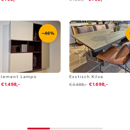
−46%
im
Mannheim
element Lampo
Esstisch Kilva
€ 1.498,-
€ 1.698,-
€ 3.488,-