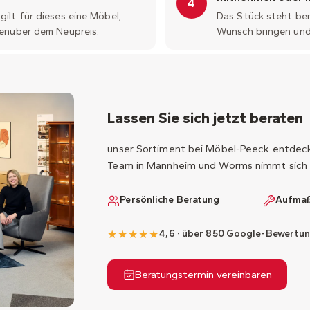
4
ilt für dieses eine Möbel,
Das Stück steht bere
genüber dem Neupreis.
Wunsch bringen und 
Lassen Sie sich jetzt beraten
unser Sortiment bei Möbel-Peeck entdecke
Team in Mannheim und Worms nimmt sich 
Persönliche Beratung
Aufmaß
★★★★★
4,6 · über 850 Google-Bewertu
Beratungstermin vereinbaren