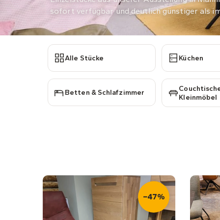
sofort verfügbar und deutlich günstiger als i
Alle Stücke
Küchen
Couchtisch
Betten & Schlafzimmer
Kleinmöbel
−47%