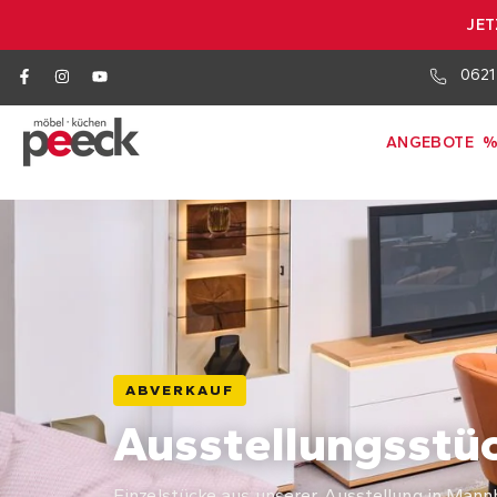
JET
0621
ANGEBOTE
%
ABVERKAUF
Ausstellungsstü
Einzelstücke aus unserer Ausstellung in Man