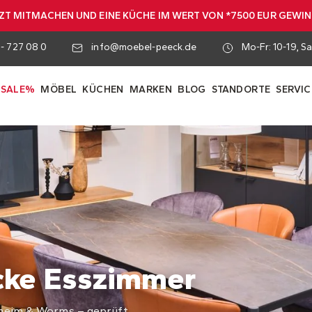
ZT MITMACHEN UND EINE KÜCHE IM WERT VON *7500 EUR GEWI
 - 727 08 0
info@moebel-peeck.de
Mo-Fr: 10-19, Sa
SALE%
MÖBEL
KÜCHEN
MARKEN
BLOG
STANDORTE
SERVIC
cke Esszimmer
nheim & Worms – geprüft,