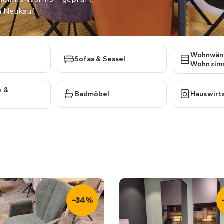
m Neukauf.
Wohnwän
Sofas & Sessel
Wohnzim
e &
Badmöbel
Hauswirt
−34%