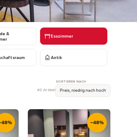
de &
Esszimmer
mer
schaftsraum
Antik
SORTIEREN NACH
40 Artikel
Preis, niedrig nach hoch
−48%
−48%