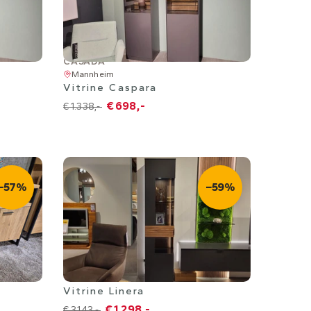
CASADA
Mannheim
Vitrine Caspara
€ 698,-
€ 1.338,-
−57%
−59%
Mannheim
Vitrine Linera
€ 1.298,-
€ 3.143,-