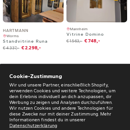
Mannheim
HARTMANN
Vitrine Domino
Worms
€ 748,-
Standvitrine Runa
€ 1.563,-
€ 2.298,-
€ 4.337,-
Cookie-Zustimmung
Wir und unsere Partner, einschließlich Shopify,
ÖFFNUNGSZEITEN
verwenden Cookies und weitere Technologien, um
dein Erlebnis individuell an dich anzupassen, dir
NEWSLETTER
Werbung zu zeigen und Analysen durchzuführen.
Wir nutzen Cookies und andere Technologien für
diese Zwecke nur mit deiner Zustimmung. Mehr
SO FINDEN SIE UNS
Informationen findest du in unserer
Datenschutzerklärung
WORMS