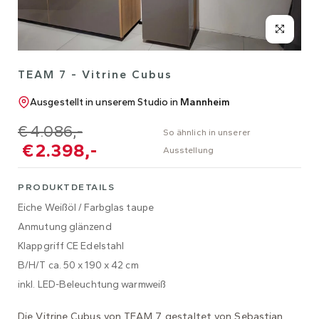
TEAM 7 - Vitrine Cubus
Ausgestellt in unserem Studio in
Mannheim
€ 4.086,-
So ähnlich in unserer
€ 2.398,-
Ausstellung
PRODUKTDETAILS
Eiche Weißöl / Farbglas taupe
Anmutung glänzend
Klappgriff CE Edelstahl
B/H/T ca. 50 x 190 x 42 cm
inkl. LED-Beleuchtung warmweiß
Die Vitrine Cubus von TEAM 7, gestaltet von Sebastian