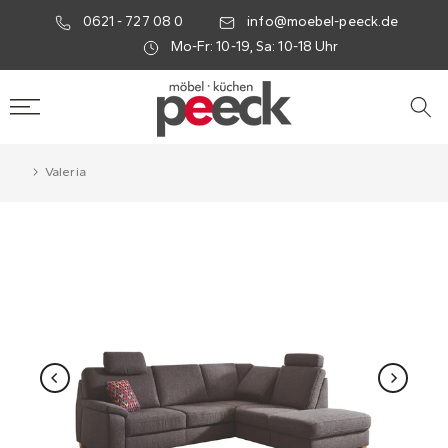
0621 - 727 08 0
info@moebel-peeck.de
Mo-Fr: 10-19, Sa: 10-18 Uhr
Valeria