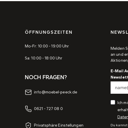
ÖFFNUNGSZEITEN
NEWSL
Mo-Fr: 10:00 - 19:00 Uhr
Melden S
an und er
Sa: 10:00 - 18:00 Uhr
Aktionen
E-Mail A
NOCH FRAGEN?
Newslet
info@moebel-peeck.de
Ich m
0621 - 727 08 0
erhal
Daten
Privatsphäre Einstellungen
Du kannst