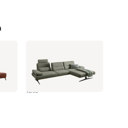
n
Taivo