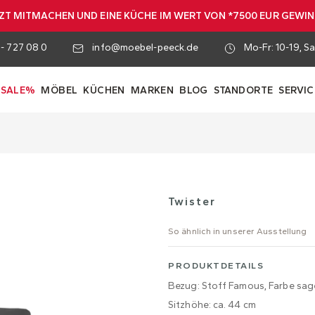
ZT MITMACHEN UND EINE KÜCHE IM WERT VON *7500 EUR GEWI
 - 727 08 0
info@moebel-peeck.de
Mo-Fr: 10-19, Sa
SALE%
MÖBEL
KÜCHEN
MARKEN
BLOG
STANDORTE
SERVIC
Twister
So ähnlich in unserer Ausstellung
PRODUKTDETAILS
Bezug: Stoff Famous, Farbe sag
Sitzhöhe: ca. 44 cm