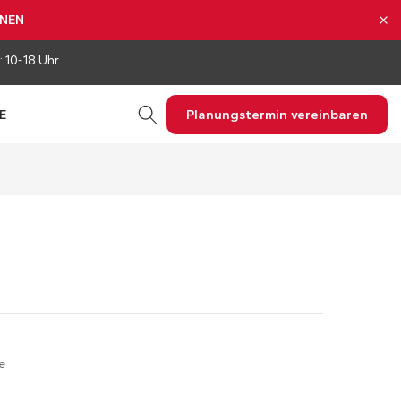
NNEN
: 10-18 Uhr
Planungstermin vereinbaren
E
e