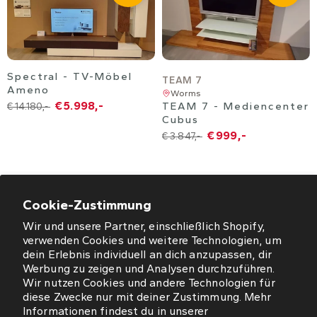
Spectral - TV-Möbel
TEAM 7
Ameno
Worms
€ 5.998,-
TEAM 7 - Mediencenter
€ 14.180,-
Cubus
€ 999,-
€ 3.847,-
Cookie-Zustimmung
Wir und unsere Partner, einschließlich Shopify,
ÖFFNUNGSZEITEN
verwenden Cookies und weitere Technologien, um
dein Erlebnis individuell an dich anzupassen, dir
NEWSLETTER
Werbung zu zeigen und Analysen durchzuführen.
Wir nutzen Cookies und andere Technologien für
diese Zwecke nur mit deiner Zustimmung. Mehr
SO FINDEN SIE UNS
Informationen findest du in unserer