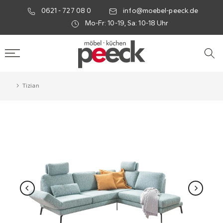
0621 - 727 08 0
info@moebel-peeck.de
Mo-Fr: 10-19, Sa: 10-18 Uhr
Tizian