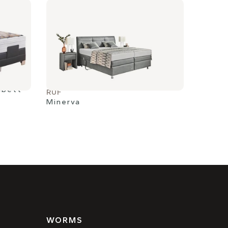
gbett
RUF
Minerva
WORMS