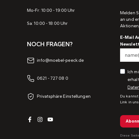
Mo-Fr: 10:00 - 19:00 Uhr
Melden S
an und er
Sa: 10:00 - 18:00 Uhr
Aktionen
E-Mail A
NOCH FRAGEN?
Newslet
info@moebel-peeck.de
Ich m
0621 - 727 08 0
erhal
Daten
Privatsphäre Einstellungen
Du kannst
Link in un
Abonn
Diese Seit