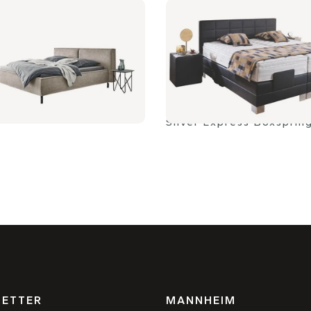
Silver Express Boxsprin
ETTER
MANNHEIM