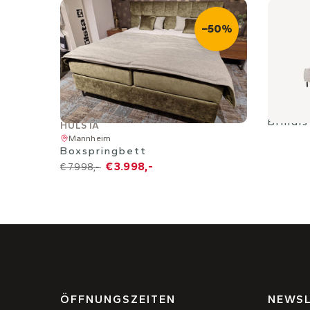
−50%
Brindis
HÜLSTA
Mannheim
Boxspringbett
€ 3.998,-
€ 7.998,-
ÖFFNUNGSZEITEN
NEWSL