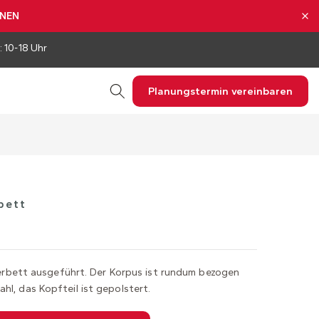
NNEN
: 10-18 Uhr
Planungstermin vereinbaren
bett
sterbett ausgeführt. Der Korpus ist rundum bezogen
hl, das Kopfteil ist gepolstert.