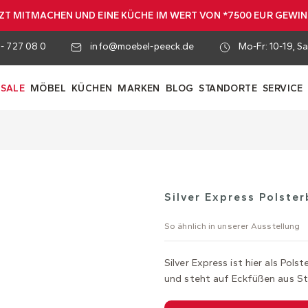
ZT MITMACHEN UND EINE KÜCHE IM WERT VON *7500 EUR GEWI
 - 727 08 0
info@moebel-peeck.de
Mo-Fr: 10-19, Sa
SALE
MÖBEL
KÜCHEN
MARKEN
BLOG
STANDORTE
SERVICE
Silver Express Polster
So ähnlich in unserer Ausstellung
Silver Express ist hier als Pol
und steht auf Eckfüßen aus Sta