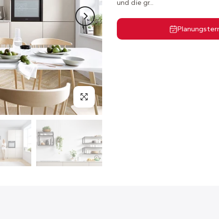
und die gr...
Planungster