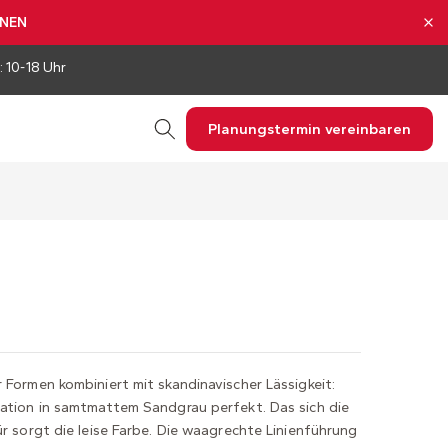
NNEN
: 10-18 Uhr
Planungstermin vereinbaren
 Formen kombiniert mit skandinavischer Lässigkeit:
mation in samtmattem Sandgrau perfekt. Das sich die
ür sorgt die leise Farbe. Die waagrechte Linienführung