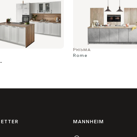
PRISMA
Rome
-
ETTER
MANNHEIM