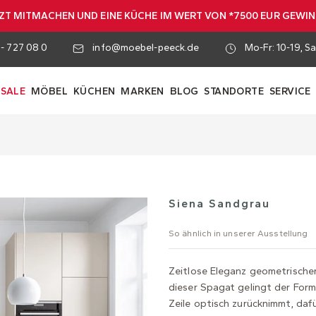
ZT MITMACHEN UND EINE KÜCHE IM WERT VON *7500 EUR GEWI
 - 727 08 0
info@moebel-peeck.de
Mo-Fr: 10-19, Sa
SALE
MÖBEL
KÜCHEN
MARKEN
BLOG
STANDORTE
SERVICE
Siena Sandgrau
So ähnlich in unserer Ausstellung
Zeitlose Eleganz geometrischer
dieser Spagat gelingt der For
Zeile optisch zurücknimmt, daf