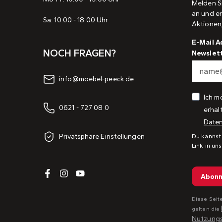
Melden S
an und er
Sa: 10:00 - 18:00 Uhr
Aktionen
E-Mail A
NOCH FRAGEN?
Newslet
info@moebel-peeck.de
Ich m
0621 - 727 08 0
erhal
Daten
Privatsphäre Einstellungen
Du kannst
Link in un
Abonn
Diese Seit
gelten die
Nutzung