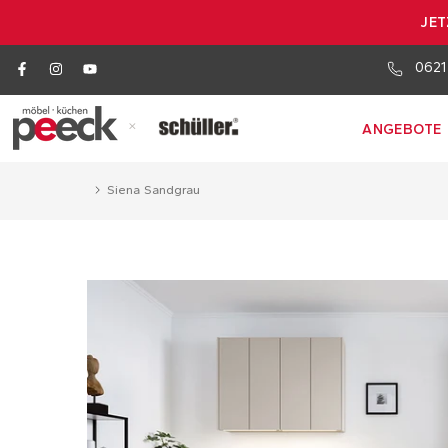
JET
0621
×
ANGEBOTE
Siena Sandgrau