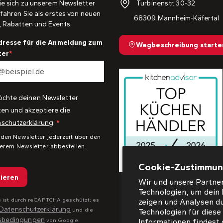
Turbinenstr. 30-32
ie sich zu unserem Newsletter
fahren Sie als erstes von neuen
68309 Mannheim-Käfertal
, Rabatten und Events.
dresse für die Anmeldung zum
Wegbeschreibung starte
ter
öchte deinen Newsletter
ten und akzeptiere die
schutzerklärung
.
 den Newsletter jederzeit über den
serem Newsletter abbestellen.
Cookie-Zustimmu
ieren
Wir und unsere Partner
Technologien, um dein 
e ist durch reCAPTCHA geschützt; es
zeigen und Analysen d
Datenschutzerklärung
und die
Technologien für dies
sbedingungen
Informationen findest 
von Google.