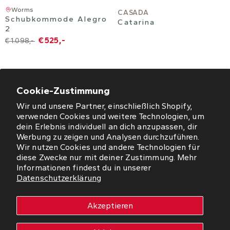
Worms
CASADA
Schubkommode Alegro
Catarina
2
€ 525,-
€ 1.098,-
Cookie-Zustimmung
Wir und unsere Partner, einschließlich Shopify,
ÖFFNUNGSZEITEN
verwenden Cookies und weitere Technologien, um
dein Erlebnis individuell an dich anzupassen, dir
NEWSLETTER
Werbung zu zeigen und Analysen durchzuführen.
Wir nutzen Cookies und andere Technologien für
diese Zwecke nur mit deiner Zustimmung. Mehr
SO FINDEN SIE UNS
Informationen findest du in unserer
Datenschutzerklärung
WORMS
Akzeptieren
Copyright © 2026 Westfalia Möbel-Peeck GmbH. Alle Rechte
vorbehalten.