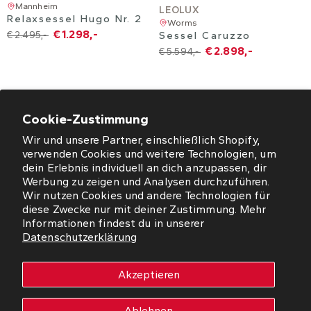
Mannheim
LEOLUX
Relaxsessel Hugo Nr. 2
Worms
€ 1.298,-
€ 2.495,-
Sessel Caruzzo
€ 2.898,-
€ 5.594,-
Cookie-Zustimmung
Wir und unsere Partner, einschließlich Shopify,
ÖFFNUNGSZEITEN
verwenden Cookies und weitere Technologien, um
dein Erlebnis individuell an dich anzupassen, dir
NEWSLETTER
Werbung zu zeigen und Analysen durchzuführen.
Wir nutzen Cookies und andere Technologien für
diese Zwecke nur mit deiner Zustimmung. Mehr
SO FINDEN SIE UNS
Informationen findest du in unserer
Datenschutzerklärung
WORMS
Akzeptieren
Copyright © 2026 Westfalia Möbel-Peeck GmbH. Alle Rechte
vorbehalten.
Ablehnen