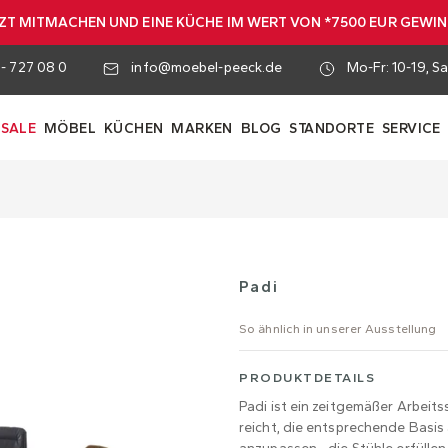
ZT MITMACHEN UND EINE KÜCHE IM WERT VON *7500 EUR GEWI
 - 727 08 0
info@moebel-peeck.de
Mo-Fr: 10-19, Sa
SALE
MÖBEL
KÜCHEN
MARKEN
BLOG
STANDORTE
SERVICE
Padi
So ähnlich in unserer Ausstellung
PRODUKTDETAILS
Padi ist ein zeitgemäßer Arbeitss
reicht, die entsprechende Basis 