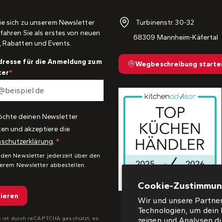
Turbinenstr. 30-32
ie sich zu unserem Newsletter
fahren Sie als erstes von neuen
68309 Mannheim-Käfertal
, Rabatten und Events.
dresse für die Anmeldung zum
Wegbeschreibung starte
ter
öchte deinen Newsletter
ten und akzeptiere die
schutzerklärung
.
 den Newsletter jederzeit über den
serem Newsletter abbestellen.
Cookie-Zustimmu
ieren
Wir und unsere Partner
Technologien, um dein 
e ist durch reCAPTCHA geschützt; es
zeigen und Analysen d