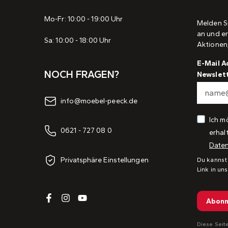
Mo-Fr: 10:00 - 19:00 Uhr
Melden S
an und er
Sa: 10:00 - 18:00 Uhr
Aktionen
E-Mail A
NOCH FRAGEN?
Newslet
info@moebel-peeck.de
Ich m
0621 - 727 08 0
erhal
Daten
Privatsphäre Einstellungen
Du kannst
Link in un
Abonn
Diese Seit