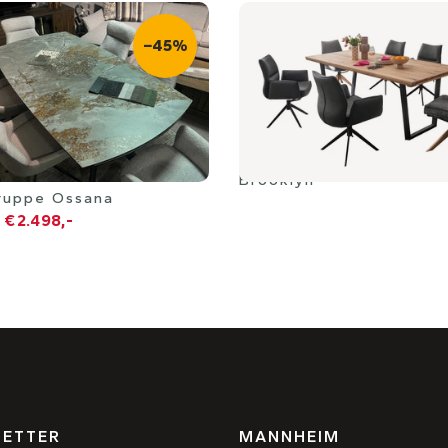
−45%
Brooklyn
ruppe Ossana
€ 2.498,-
ETTER
MANNHEIM