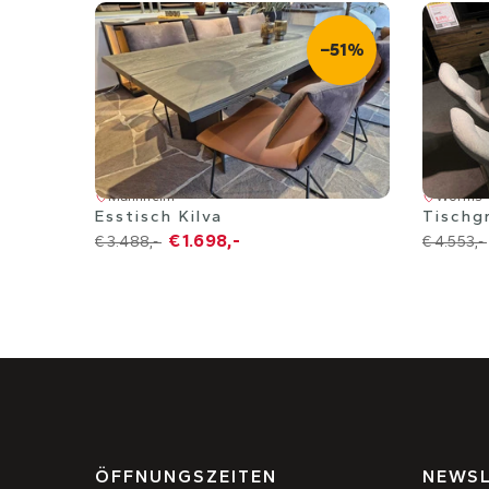
−51%
Mannheim
Worms
Esstisch Kilva
Tischg
€ 1.698,-
€ 3.488,-
€ 4.553,-
ÖFFNUNGSZEITEN
NEWSL