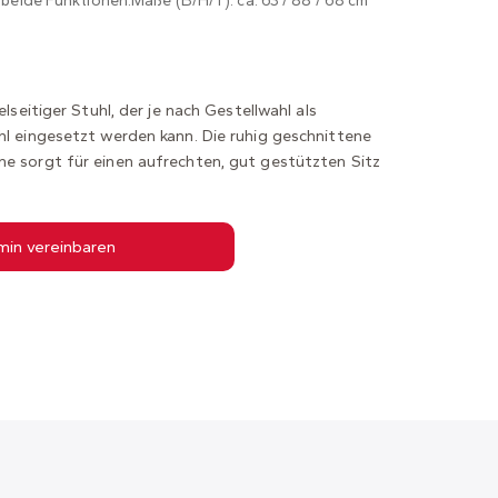
 beide Funktionen.Maße (B/H/T): ca. 63 / 88 / 68 cm
elseitiger Stuhl, der je nach Gestellwahl als
hl eingesetzt werden kann. Die ruhig geschnittene
ne sorgt für einen aufrechten, gut gestützten Sitz
min vereinbaren