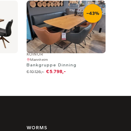
−43%
KOINOR
Mannheim
Bankgruppe Dinning
€ 5.798,-
€ 10.126,-
WORMS