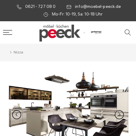
0621 - 727 08 0
info@moebel-peeck.de
Mo-Fr: 10-19, Sa: 10-18 Uhr
×
Nizza