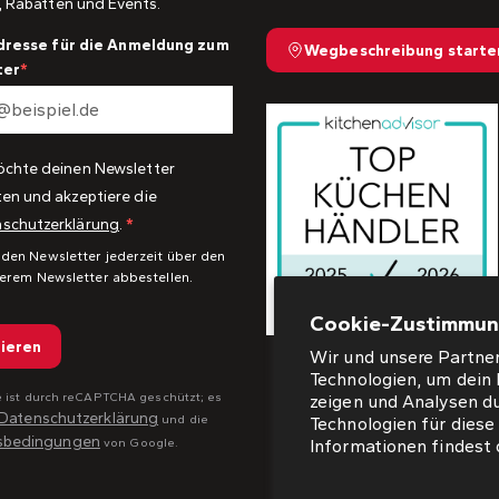
, Rabatten und Events.
dresse für die Anmeldung zum
Wegbeschreibung starte
ter
öchte deinen Newsletter
ten und akzeptiere die
schutzerklärung
.
 den Newsletter jederzeit über den
serem Newsletter abbestellen.
Cookie-Zustimmu
ieren
Wir und unsere Partner
Technologien, um dein 
e ist durch reCAPTCHA geschützt; es
zeigen und Analysen d
Datenschutzerklärung
und die
Technologien für dies
sbedingungen
Informationen findest 
von Google.