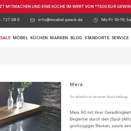
ZT MITMACHEN UND EINE KÜCHE IM WERT VON *7500 EUR GEWI
 - 727 08 0
info@moebel-peeck.de
Mo-Fr: 10-19, Sa
SALE
MÖBEL
KÜCHEN
MARKEN
BLOG
STANDORTE
SERVICE
Mera
So ähnlich in unserer Ausstellung
Mera 90 mit ihrer Geradlinigkeit
Begleiter durch den (Spül-)All
großzügiges Becken, sowie eine