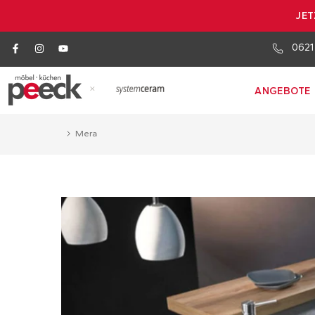
JET
0621
×
ANGEBOTE
Mera