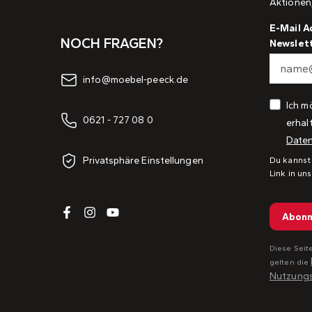
Aktionen
E-Mail A
NOCH FRAGEN?
Newslet
info@moebel-peeck.de
Ich m
0621 - 727 08 0
erhal
Daten
Privatsphäre Einstellungen
Du kannst
Link in un
Abonn
Diese Seit
gelten die
Nutzung