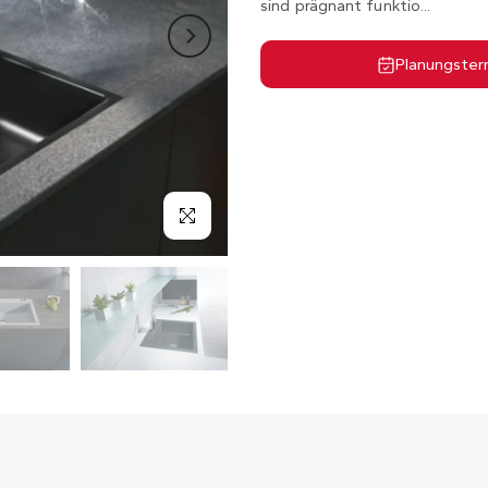
sind prägnant funktio...
Planungster