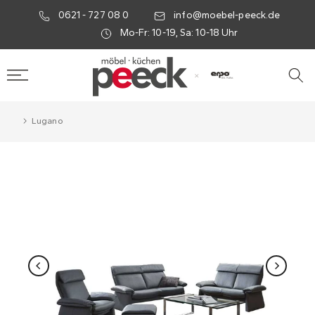
0621 - 727 08 0
info@moebel-peeck.de
Mo-Fr: 10-19, Sa: 10-18 Uhr
×
Lugano