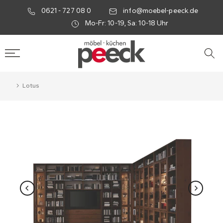
0621 - 727 08 0
info@moebel-peeck.de
Mo-Fr: 10-19, Sa: 10-18 Uhr
Lotus