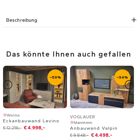
Beschreibung
Das könnte Ihnen auch gefallen
−59%
−54%
Worms
VOGLAUER
Eckanbauwand Levino
Mannheim
€ 4.998,-
€ 12.219,-
Anbauwand Valpin
€ 4.498,-
€ 9.848,-