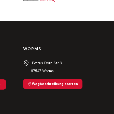
€ 10.126,-
WORMS
Petrus-Dorn-Str. 9
67547 Worms
Wegbeschreibung starten
n