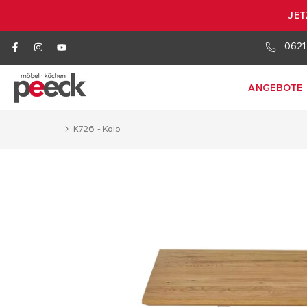
JET
0621
ANGEBOTE
K726 - Kolo