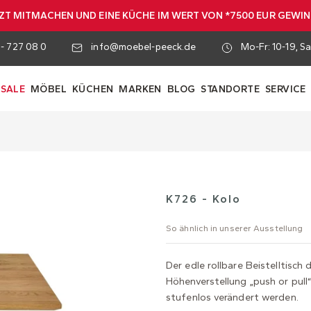
ZT MITMACHEN UND EINE KÜCHE IM WERT VON *7500 EUR GEWI
 - 727 08 0
info@moebel-peeck.de
Mo-Fr: 10-19, Sa
SALE
MÖBEL
KÜCHEN
MARKEN
BLOG
STANDORTE
SERVICE
K726 - Kolo
So ähnlich in unserer Ausstellung
Der edle rollbare Beistelltisch
Höhenverstellung „push or pull
stufenlos verändert werden.