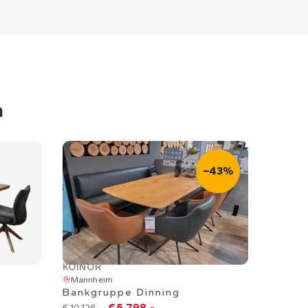
n
−43%
KOINOR
Mannheim
Bankgruppe Dinning
€ 5.798,-