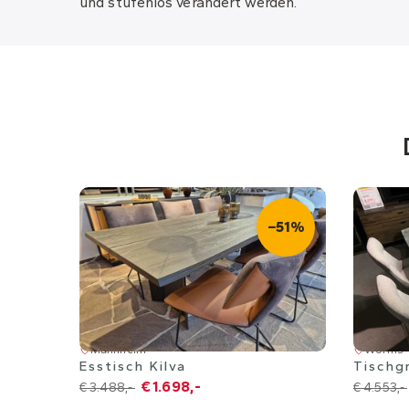
und stufenlos verändert werden.
−51%
Mannheim
Worms
Esstisch Kilva
Tischg
€ 1.698,-
€ 3.488,-
€ 4.553,-