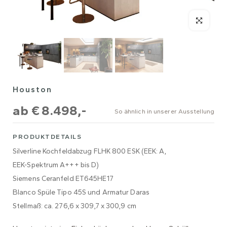
Houston
ab
€ 8.498,-
So ähnlich in unserer Ausstellung
PRODUKTDETAILS
Silverline Kochfeldabzug FLHK 800 ESK (EEK: A,
EEK-Spektrum A+++ bis D)
Siemens Ceranfeld ET645HE17
Blanco Spüle Tipo 45S und Armatur Daras
Stellmaß: ca. 276,6 x 309,7 x 300,9 cm