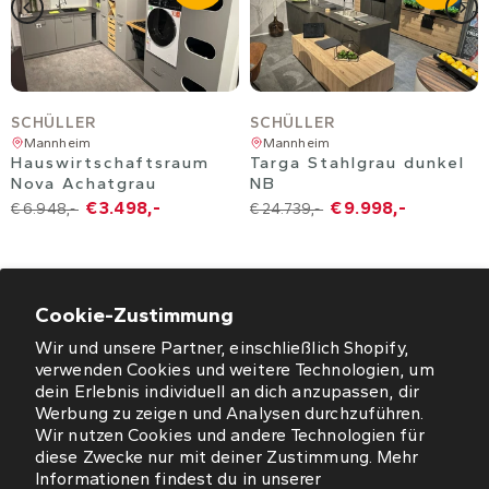
SCHÜLLER
SCHÜLLER
Mannheim
Mannheim
Hauswirtschaftsraum
Targa Stahlgrau dunkel
Nova Achatgrau
NB
€ 3.498,-
€ 9.998,-
€ 6.948,-
€ 24.739,-
Cookie-Zustimmung
Wir und unsere Partner, einschließlich Shopify,
ÖFFNUNGSZEITEN
verwenden Cookies und weitere Technologien, um
dein Erlebnis individuell an dich anzupassen, dir
NEWSLETTER
Werbung zu zeigen und Analysen durchzuführen.
Wir nutzen Cookies und andere Technologien für
diese Zwecke nur mit deiner Zustimmung. Mehr
SO FINDEN SIE UNS
Informationen findest du in unserer