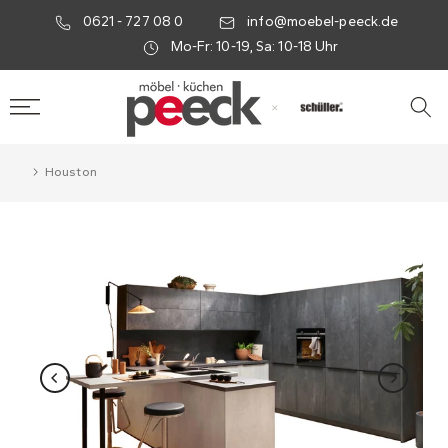
0621 - 727 08 0
info@moebel-peeck.de
Mo-Fr: 10-19, Sa: 10-18 Uhr
×
Houston