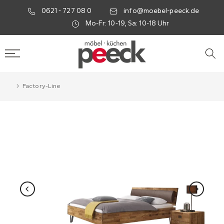
0621 - 727 08 0
info@moebel-peeck.de
Mo-Fr: 10-19, Sa: 10-18 Uhr
Factory-Line