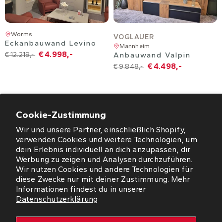
Worms
VOGLAUER
Eckanbauwand Levino
Mannheim
€ 4.998,-
€ 12.219,-
Anbauwand Valpin
€ 4.498,-
€ 9.848,-
Cookie-Zustimmung
Wir und unsere Partner, einschließlich Shopify,
ÖFFNUNGSZEITEN
verwenden Cookies und weitere Technologien, um
dein Erlebnis individuell an dich anzupassen, dir
NEWSLETTER
Werbung zu zeigen und Analysen durchzuführen.
Wir nutzen Cookies und andere Technologien für
diese Zwecke nur mit deiner Zustimmung. Mehr
SO FINDEN SIE UNS
Informationen findest du in unserer
Datenschutzerklärung
WORMS