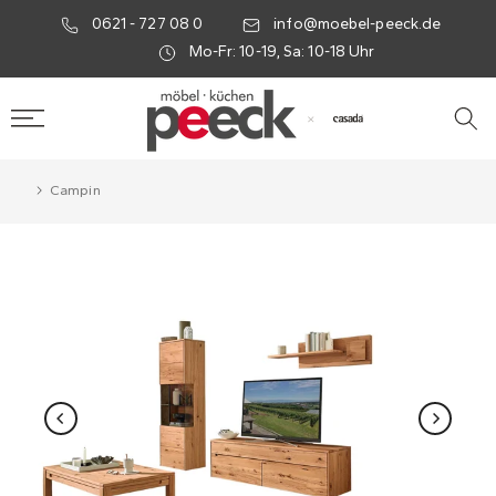
0621 - 727 08 0
info@moebel-peeck.de
Mo-Fr: 10-19, Sa: 10-18 Uhr
×
Campin