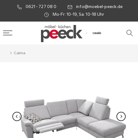
0621 - 727 08 0
info@moebel-peeck.de
Mo-Fr: 10-19, Sa: 10-18 Uhr
×
Calma