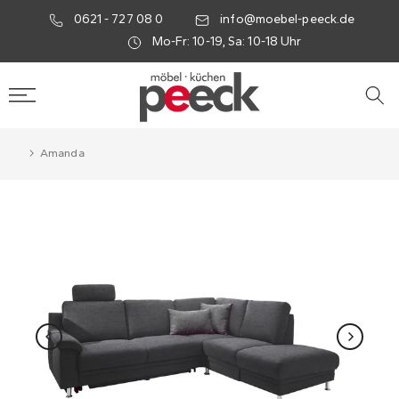
0621 - 727 08 0
info@moebel-peeck.de
Mo-Fr: 10-19, Sa: 10-18 Uhr
Amanda