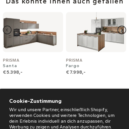
Das könnte Ihnen auch gefallen
PRISMA
PRISMA
Santa
Fargo
€ 5.398,-
€ 7.998,-
Cookie-Zustimmung
Wir und unsere Partner, einschließlich Shopify,
ÖFFNUNGSZEITEN
verwenden Cookies und weitere Technologien, um
dein Erlebnis individuell an dich anzupassen, dir
NEWSLETTER
Werbung zu zeigen und Analysen durchzuführen.