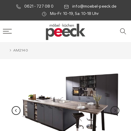
0621 - 727 08 0
info@moebel-peeck.de
Mo-Fr: 10-19, Sa: 10-18 Uhr
AM2140