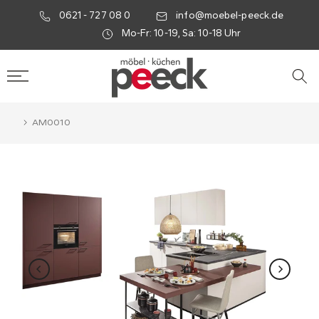
0621 - 727 08 0
info@moebel-peeck.de
Mo-Fr: 10-19, Sa: 10-18 Uhr
AM0010