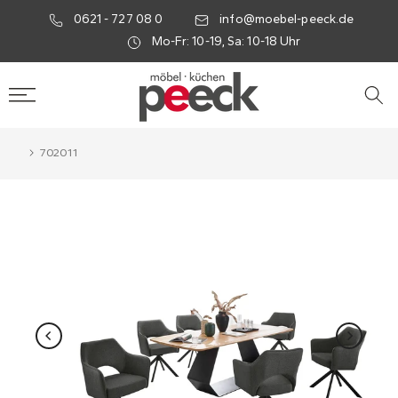
0621 - 727 08 0
info@moebel-peeck.de
Mo-Fr: 10-19, Sa: 10-18 Uhr
702011