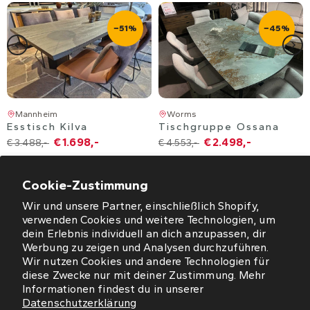
−51%
−45%
Mannheim
Worms
Esstisch Kilva
Tischgruppe Ossana
€ 1.698,-
€ 2.498,-
€ 3.488,-
€ 4.553,-
Cookie-Zustimmung
Wir und unsere Partner, einschließlich Shopify,
verwenden Cookies und weitere Technologien, um
dein Erlebnis individuell an dich anzupassen, dir
Werbung zu zeigen und Analysen durchzuführen.
ÖFFNUNGSZEITEN
Wir nutzen Cookies und andere Technologien für
diese Zwecke nur mit deiner Zustimmung. Mehr
NEWSLETTER
Informationen findest du in unserer
Datenschutzerklärung