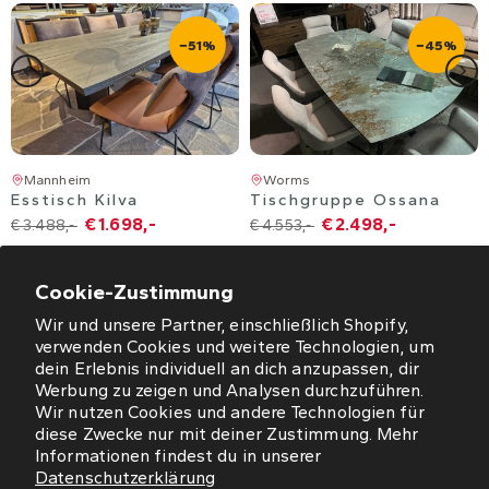
−51%
−45%
Mannheim
Worms
Esstisch Kilva
Tischgruppe Ossana
€ 1.698,-
€ 2.498,-
€ 3.488,-
€ 4.553,-
Cookie-Zustimmung
Wir und unsere Partner, einschließlich Shopify,
verwenden Cookies und weitere Technologien, um
dein Erlebnis individuell an dich anzupassen, dir
Werbung zu zeigen und Analysen durchzuführen.
ÖFFNUNGSZEITEN
Wir nutzen Cookies und andere Technologien für
diese Zwecke nur mit deiner Zustimmung. Mehr
NEWSLETTER
Informationen findest du in unserer
Datenschutzerklärung