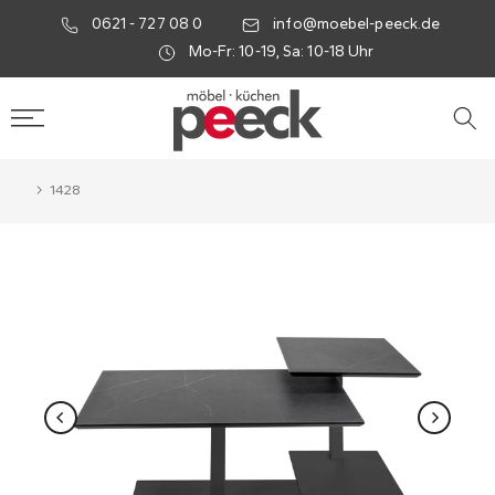
0621 - 727 08 0
info@moebel-peeck.de
Mo-Fr: 10-19, Sa: 10-18 Uhr
1428