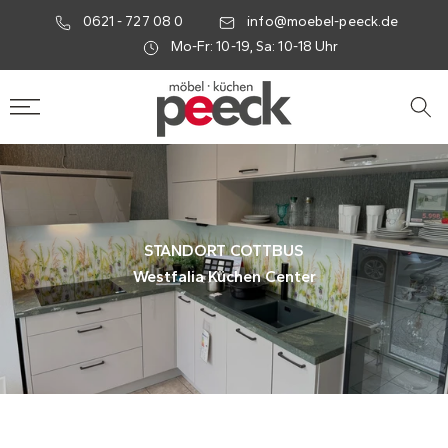
0621 - 727 08 0
info@moebel-peeck.de
Mo-Fr: 10-19, Sa: 10-18 Uhr
Küchenstudio Cottbus – Wes
STANDORT COTTBUS
STANDORT COTTBUS
STANDORT COTTBUS
Westfalia Küchen Center
Westfalia Küchen Center
Westfalia Küchen Center