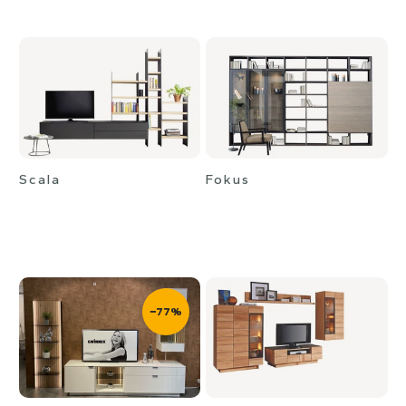
Scala
Fokus
−77%