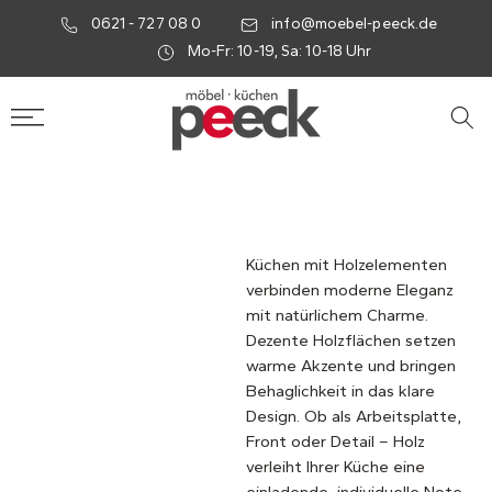
0621 - 727 08 0
info@moebel-peeck.de
Mo-Fr: 10-19, Sa: 10-18 Uhr
Küchen mit Holzelementen
verbinden moderne Eleganz
mit natürlichem Charme.
Dezente Holzflächen setzen
warme Akzente und bringen
Behaglichkeit in das klare
Design. Ob als Arbeitsplatte,
Front oder Detail – Holz
verleiht Ihrer Küche eine