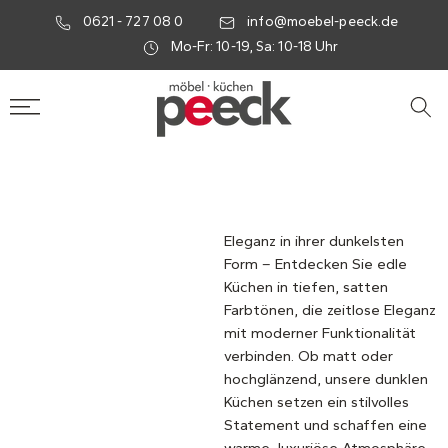
0621 - 727 08 0
info@moebel-peeck.de
Mo-Fr: 10-19, Sa: 10-18 Uhr
Eleganz in ihrer dunkelsten
Form – Entdecken Sie edle
Küchen in tiefen, satten
Farbtönen, die zeitlose Eleganz
mit moderner Funktionalität
verbinden. Ob matt oder
hochglänzend, unsere dunklen
Küchen setzen ein stilvolles
Statement und schaffen eine