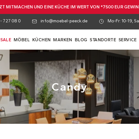
ZT MITMACHEN UND EINE KÜCHE IM WERT VON *7500 EUR GEWI
 - 727 08 0
info@moebel-peeck.de
Mo-Fr: 10-19, Sa
SALE
MÖBEL
KÜCHEN
MARKEN
BLOG
STANDORTE
SERVICE
Candy