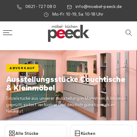
0621 - 727 08 0
info@moebel-peeck.de
Mo-Fr: 10-19, Sa: 10-18 Uhr
ABVERKAUF
Ausstellungsstücke Couchtische
& Kleinmöbel
Einzelstücke aus unserer Ausstellung in Mannheim & Worms –
geprüft, sofort verfügbar und deutlich günstiger als im
Neukauf.
Alle Stücke
Küchen